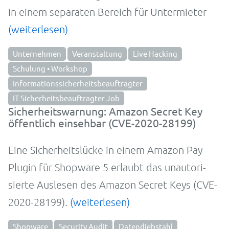
in einem sepa­ra­ten Be­reich für Unter­mie­ter
(weiterlesen)
Unternehmen
Veranstaltung
Live Hacking
Schulung • Workshop
Informationssicherheitsbeauftragter
IT Sicherheitsbeauftragter Job
Sicherheitswarnung: Amazon Secret Key
öffentlich einsehbar (CVE-2020-28199)
Eine Sicher­­­heits­­­lücke in einem Amazon Pay
Plugin für Shopware 5 erlaubt das un­auto­ri­
sier­te Aus­lesen des Amazon Secret Keys (CVE-
2020-28199).
(weiterlesen)
Shopware
Security Audit
Datendiebstahl