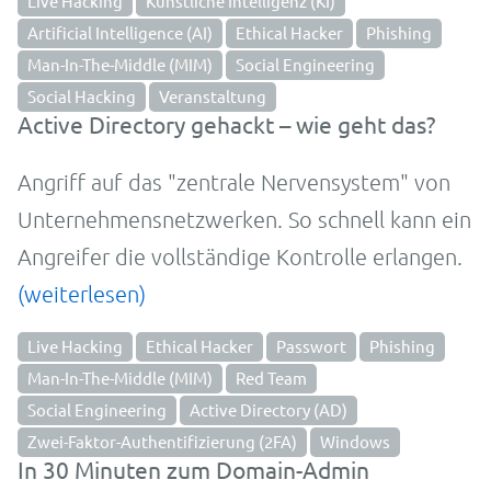
Live Hacking
Künstliche Intelligenz (KI)
Artificial Intelligence (AI)
Ethical Hacker
Phishing
Man-In-The-Middle (MIM)
Social Engineering
Social Hacking
Veranstaltung
Active Directory gehackt – wie geht das?
Angriff auf das "zentrale Nervensystem" von
Unternehmensnetzwerken. So schnell kann ein
Angreifer die vollständige Kontrolle erlangen.
(weiterlesen)
Live Hacking
Ethical Hacker
Passwort
Phishing
Man-In-The-Middle (MIM)
Red Team
Social Engineering
Active Directory (AD)
Zwei-Faktor-Authentifizierung (2FA)
Windows
In 30 Minuten zum Domain-Admin