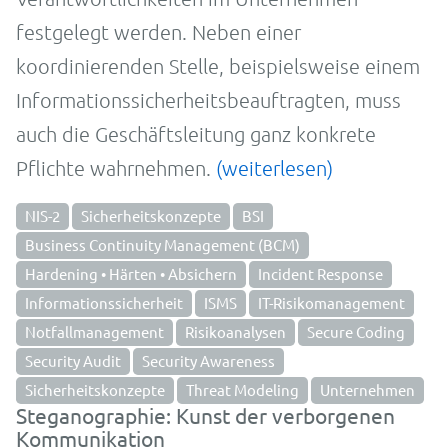
festgelegt werden. Neben einer
koordinierenden Stelle, beispielsweise einem
Informationssicherheitsbeauftragten, muss
auch die Geschäftsleitung ganz konkrete
Pflichte wahrnehmen.
(weiterlesen)
NIS-2
Sicherheitskonzepte
BSI
Business Continuity Management (BCM)
Hardening • Härten • Absichern
Incident Response
Informationssicherheit
ISMS
IT-Risikomanagement
Notfallmanagement
Risikoanalysen
Secure Coding
Security Audit
Security Awareness
Sicherheitskonzepte
Threat Modeling
Unternehmen
Steganographie: Kunst der verborgenen
Kommunikation