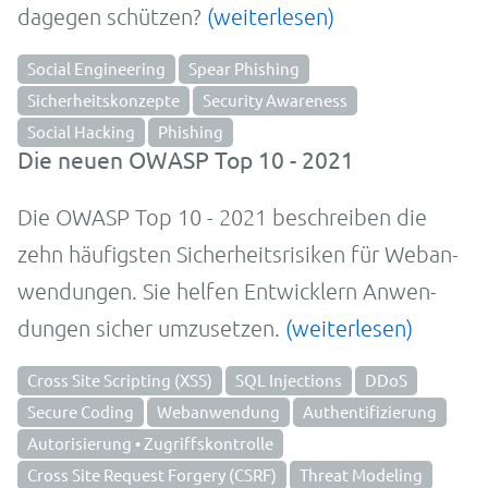
dagegen schützen?
(weiterlesen)
Social Engineering
Spear Phishing
Sicherheitskonzepte
Security Awareness
Social Hacking
Phishing
Die neuen OWASP Top 10 - 2021
Die OWASP Top 10 - 2021 be­schrei­ben die
zehn häu­figs­ten Sicher­heits­risi­ken für Web­an­
wen­dun­gen. Sie helfen Ent­wicklern An­wen­
dun­gen sicher um­zu­setzen.
(weiterlesen)
Cross Site Scripting (XSS)
SQL Injections
DDoS
Secure Coding
Webanwendung
Authentifizierung
Autorisierung • Zugriffskontrolle
Cross Site Request Forgery (CSRF)
Threat Modeling