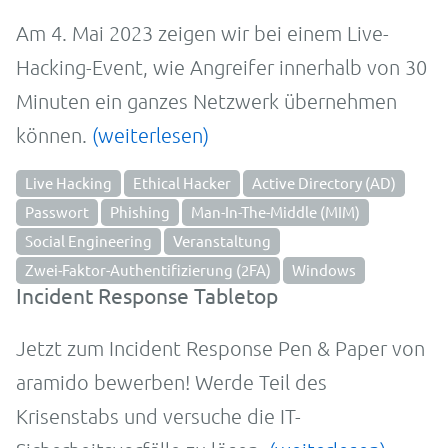
Am 4. Mai 2023 zeigen wir bei einem Live-
Hacking-Event, wie Angreifer innerhalb von 30
Minuten ein ganzes Netzwerk übernehmen
können.
(weiterlesen)
Live Hacking
Ethical Hacker
Active Directory (AD)
Passwort
Phishing
Man-In-The-Middle (MIM)
Social Engineering
Veranstaltung
Zwei-Faktor-Authentifizierung (2FA)
Windows
Incident Response Tabletop
Jetzt zum Incident Response Pen & Paper von
aramido bewerben! Werde Teil des
Krisenstabs und versuche die IT-