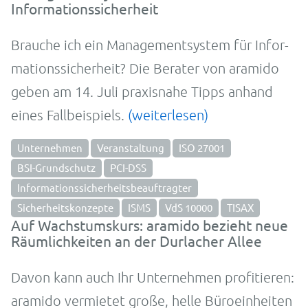
Informationssicherheit
Brauche ich ein Manage­ment­sys­tem für In­for­
ma­tions­sicher­heit? Die Be­rater von aramido
ge­ben am 14. Juli praxis­nahe Tip­ps an­hand
eines Fall­bei­spiels.
(weiterlesen)
Unternehmen
Veranstaltung
ISO 27001
BSI-Grundschutz
PCI-DSS
Informationssicherheitsbeauftragter
Sicherheitskonzepte
ISMS
VdS 10000
TISAX
Auf Wachstumskurs: aramido bezieht neue
Räumlichkeiten an der Durlacher Allee
Davon kann auch Ihr Un­ter­neh­men pro­fi­tie­ren:
aramido ver­mietet große, helle Büro­ein­heiten