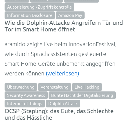
Autorisierung • Zugriffskontrolle
Information Disclosure
Amazon Pay
Wie die Dolphin-Attacke Angreifern Tür und
Tor im Smart Home öffnet
aramido zeigte live beim Inno­va­tion­Festi­val,
wie durch Sprachassistenten gesteuerte
Smart-Home-­Geräte un­be­merkt an­ge­grif­fen
wer­den kön­nen
(weiterlesen)
Überwachung
Veranstaltung
Live Hacking
Security Awareness
Bunte Nacht der Digitalisierung
Internet of Things
Dolphin Attack
OCSP (Stapling): das Gute, das Schlechte
und das Hässliche