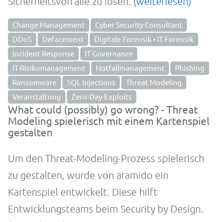
Sicherheitsvorfälle zu lösen.
(weiterlesen)
Change Management
Cyber Security Consultant
DDoS
Defacement
Digitale Forensik • IT Forensik
Incident Response
IT Governance
IT-Risikomanagement
Notfallmanagement
Phishing
Ransomware
SQL Injections
Threat Modeling
Veranstaltung
Zero-Day-Exploits
What could (possibly) go wrong? - Threat
Modeling spielerisch mit einem Kartenspiel
gestalten
Um den Threat-Modeling-Prozess spielerisch
zu gestalten, wurde von aramido ein
Kartenspiel entwickelt. Diese hilft
Entwicklungsteams beim Security by Design.