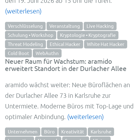
den 19. Juni 2026 ab 15 Uhr die Türen.
(weiterlesen)
Verschlüsselung
Veranstaltung
Live Hacking
Schulung • Workshop
Kryptologie • Kryptografie
Threat Modeling
Ethical Hacker
White Hat Hacker
Cold Boot
WebAuthn
Neuer Raum für Wachstum: aramido
erweitert Standort in der Durlacher Allee
aramido wächst weiter: Neue Büroflächen an
der Durlacher Allee 73 in Karlsruhe zur
Untermiete. Moderne Büros mit Top-Lage und
optimaler Anbindung.
(weiterlesen)
Unternehmen
Büro
Kreativität
Karlsruhe