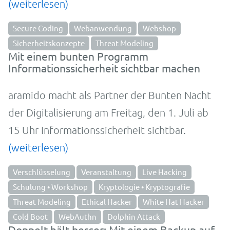
(weiterlesen)
Secure Coding
Webanwendung
Webshop
Sicherheitskonzepte
Threat Modeling
Mit einem bunten Programm
Informationssicherheit sichtbar machen
aramido macht als Partner der Bunten Nacht
der Digitalisierung am Freitag, den 1. Juli ab
15 Uhr Informationssicherheit sichtbar.
(weiterlesen)
Verschlüsselung
Veranstaltung
Live Hacking
Schulung • Workshop
Kryptologie • Kryptografie
Threat Modeling
Ethical Hacker
White Hat Hacker
Cold Boot
WebAuthn
Dolphin Attack
Doppelt hält besser: Mit einem Backup auf