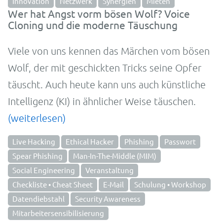
Innovation
Netzwerk
Synergien
Mieten
Wer hat Angst vorm bösen Wolf? Voice
Cloning und die moderne Täuschung
Viele von uns kennen das Märchen vom bösen
Wolf, der mit geschickten Tricks seine Opfer
täuscht. Auch heute kann uns auch künstliche
Intelligenz (KI) in ähnlicher Weise täuschen.
(weiterlesen)
Live Hacking
Ethical Hacker
Phishing
Passwort
Spear Phishing
Man-In-The-Middle (MIM)
Social Engineering
Veranstaltung
Checkliste • Cheat Sheet
E-Mail
Schulung • Workshop
Datendiebstahl
Security Awareness
Mitarbeitersensibilisierung