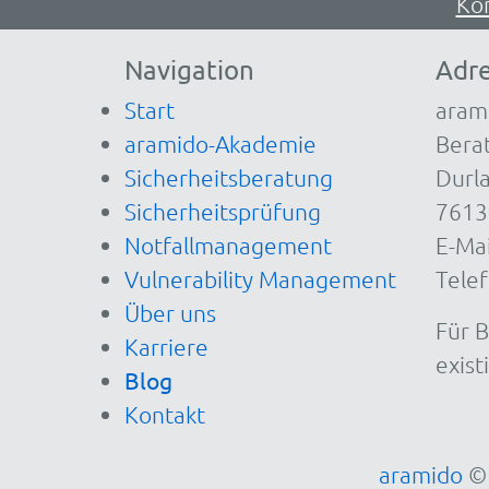
Ko
Navigation
Adr
Start
aram
aramido-Akademie
Berat
Sicherheitsberatung
Durla
Sicherheitsprüfung
7613
Notfallmanagement
E-Mai
Vulnerability Management
Tele
Über uns
Für 
Karriere
exist
Blog
Kontakt
aramido
© 