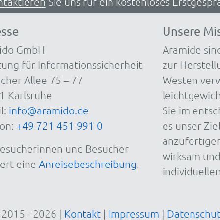
ntaktieren
Sie uns für ein kostenloses Erstgespr
esse
Unsere Mi
ido GmbH
Aramide sind
ung für Informationssicherheit
zur Herstel
cher Allee 75 – 77
Westen verw
1 Karlsruhe
leichtgewic
l:
info@aramido.de
Sie im ents
fon:
+49 721 451 991 0
es unser Zie
anzufertige
Besucherinnen und Besucher
wirksam und 
iert eine
Anreisebeschreibung
.
individuelle
2015 - 2026 |
Kontakt
|
Impressum
|
Datenschut