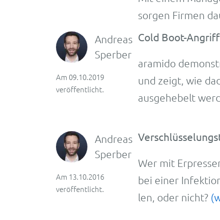
sorgen Firmen daue
Cold Boot-Angriff
Andreas
Sperber
aramido demonstr
Am 09.10.2019
und zeigt, wie da
veröffentlicht.
ausgehebelt wer
Verschlüsselungst
Andreas
Sperber
Wer mit Erpres­ser
Am 13.10.2016
bei einer Infek­ti
veröffentlicht.
len, oder nicht?
(