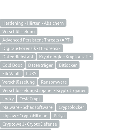
Hardening • Härten • Absichern
Verschlüsselung
Advanced Persistent Threats (APT)
Digitale Forensik • IT Forensik
Datendiebstahl
Kryptologie • Kryptografie
Cold Boot
Datenträger
Bitlocker
FileVault
LUKS
Verschlüsselung
Ransomware
Verschlüsselungstrojaner • Kryptotrojaner
Locky
TeslaCrypt
Malware • Schadsoftware
Cryptolocker
Jigsaw • CryptoHitman
Petya
Cryptowall • CryptoDefense