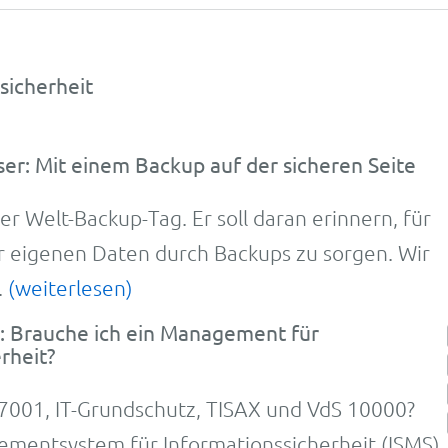
sicherheit
ser: Mit einem Backup auf der sicheren Seite
er Welt-
Backup-
Tag. Er soll daran erin­nern, für
er eigenen Daten durch Back­ups zu sor­gen. Wir
.
(weiterlesen)
m: Brauche ich ein Management für
rheit?
7001, IT-­Grund­schutz, TISAX und VdS 10000?
ent­system für In­for­ma­tions­sicher­heit (ISMS)