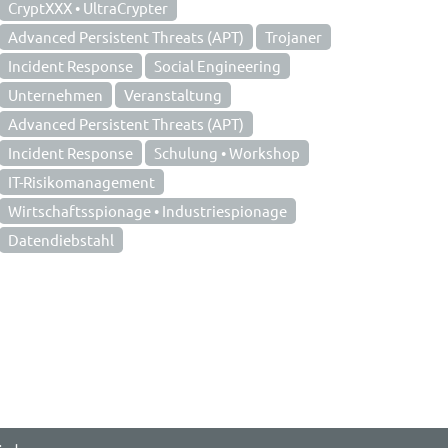
CryptXXX • UltraCrypter
Advanced Persistent Threats (APT)
Trojaner
Incident Response
Social Engineering
Unternehmen
Veranstaltung
Advanced Persistent Threats (APT)
Incident Response
Schulung • Workshop
IT-Risikomanagement
Wirtschaftsspionage • Industriespionage
Datendiebstahl