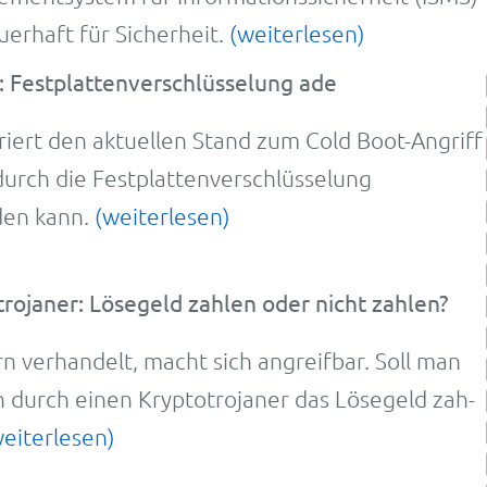
r­haft für Sicher­heit.
(weiterlesen)
: Festplattenverschlüsselung ade
iert den aktuellen Stand zum Cold Boot-Angriff
durch die Festplattenverschlüsselung
den kann.
(weiterlesen)
rojaner: Lösegeld zahlen oder nicht zahlen?
n verhan­delt, macht sich angreif­bar. Soll man
on durch einen Krypto­troja­ner das Löse­geld zah­
weiterlesen)