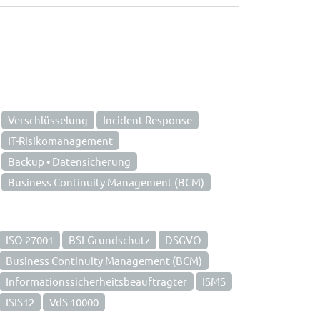
Verschlüsselung
Incident Response
IT-Risikomanagement
Backup • Datensicherung
Business Continuity Management (BCM)
ISO 27001
BSI-Grundschutz
DSGVO
Business Continuity Management (BCM)
Informationssicherheitsbeauftragter
ISMS
ISIS12
VdS 10000