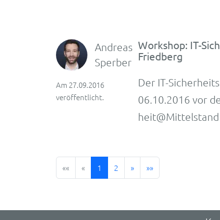
Workshop: IT-Sic
Andreas
Friedberg
Sperber
Der IT-Sicher­heit
Am 27.09.2016
veröffentlicht.
06.10.2016 vor de
heit@Mittel­stand
««
«
1
2
»
»»