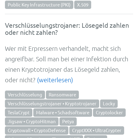
Public Key Infrastructure (PKI)
X.509
Verschlüsselungstrojaner: Lösegeld zahlen
oder nicht zahlen?
Wer mit Erpres­sern verhan­delt, macht sich
angreif­bar. Soll man bei einer Infek­tion durch
einen Krypto­troja­ner das Löse­geld zah­len,
oder nicht?
(weiterlesen)
Verschlüsselung
Ransomware
Verschlüsselungstrojaner • Kryptotrojaner
Locky
TeslaCrypt
Malware • Schadsoftware
Cryptolocker
Jigsaw • CryptoHitman
Petya
Cryptowall • CryptoDefense
CryptXXX • UltraCrypter