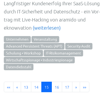
Lang­fristiger Kun­den­er­folg Ihrer SaaS-
Lö­sung
durch IT-
Sicher­heit und Da­ten­schutz - ein Vor­
trag mit Live-
Hacking von aramido und
eknowvation
(weiterlesen)
Unternehmen
Veranstaltung
Advanced Persistent Threats (APT)
Security Audit
Schulung • Workshop
IT-Risikomanagement
Wirtschaftsspionage • Industriespionage
Datendiebstahl
««
«
13
14
15
16
17
»
»»