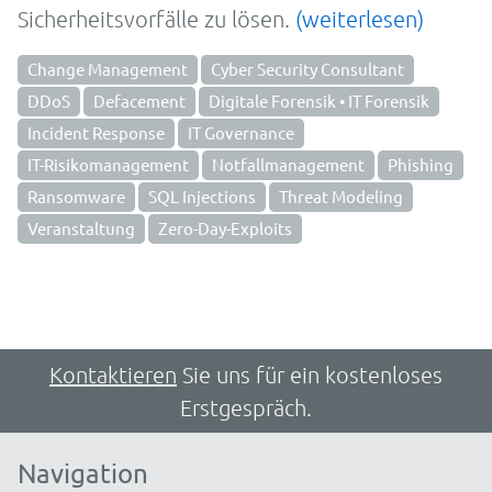
Sicherheitsvorfälle zu lösen.
(weiterlesen)
Change Management
Cyber Security Consultant
DDoS
Defacement
Digitale Forensik • IT Forensik
Incident Response
IT Governance
IT-Risikomanagement
Notfallmanagement
Phishing
Ransomware
SQL Injections
Threat Modeling
Veranstaltung
Zero-Day-Exploits
Kontaktieren
Sie uns für ein kostenloses
Erstgespräch.
Navigation