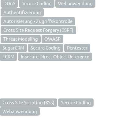
DDoS
Secure Coding
Webanwendung
Authentifizierung
Autorisierung • Zugriffskontrolle
Cross Site Request Forgery (CSRF)
Threat Modeling
OWASP
SugarCRM
Secure Coding
Pentester
1CRM
Insecure Direct Object Reference
Cross Site Scripting (XSS)
Secure Coding
Webanwendung