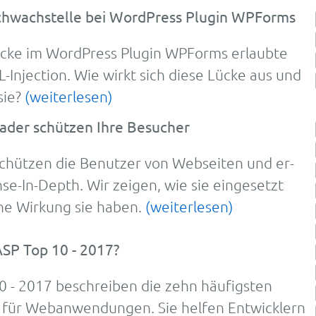
chwachstelle bei WordPress Plugin WPForms
lücke im WordPress Plugin WPForms erlaubte
-Injection. Wie wirkt sich diese Lücke aus und
sie?
(weiterlesen)
ader schützen Ihre Besucher
schü­tzen die Be­nutzer von Web­sei­ten und er­
se-In-Depth. Wir zei­gen, wie sie ein­ge­setzt
e Wir­kung sie ha­ben.
(weiterlesen)
SP Top 10 - 2017?
- 2017 be­schrei­ben die zehn häu­figs­ten
en für Web­an­wen­dun­gen. Sie helfen Ent­wicklern