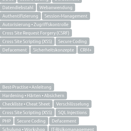
Datendiebstahl
Webanwendung
Authentifizierung
Session-Management
Autorisierung • Zugriffskontrolle
Cross Site Request Forgery (CSRF)
Cross Site Scripting (XSS)
Secure Coding
Defacement
Sicherheitskonzepte
CRM+
Best-Practise • Anleitung
Hardening • Härten • Absichern
Checkliste • Cheat Sheet
Verschlüsselung
Cross Site Scripting (XSS)
SQL Injections
PHP
Secure Coding
Defacement
Schulung • Workshop
IT-Risikomanagement