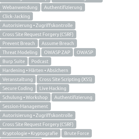
Webanwendung
Authentifizierung
Click-Jacking
Autorisierung • Zugriffskontrolle
Cross Site Request Forgery (CSRF)
Prevent Breach
Assume Breach
Threat Modeling
OWASP ZAP
OWASP
Burp Suite
Podcast
Hardening • Härten • Absichern
Veranstaltung
Cross Site Scripting (XSS)
Secure Coding
Live Hacking
Schulung • Workshop
Authentifizierung
Session-Management
Autorisierung • Zugriffskontrolle
Cross Site Request Forgery (CSRF)
Kryptologie • Kryptografie
Brute Force