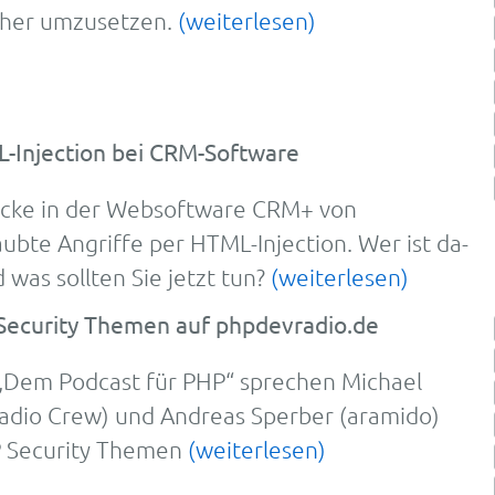
cher um­zu­setzen.
(weiterlesen)
L-Injection bei CRM-Software
lücke in der Web­soft­ware CRM+ von
laubte An­griffe per HTML-
In­jec­tion. Wer ist da­
 was soll­ten Sie jetzt tun?
(weiterlesen)
Security Themen auf phpdevradio.de
Dem Podcast für PHP“ sprechen Michael
dio Crew) und Andreas Sperber (aramido)
P Security Themen
(weiterlesen)