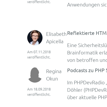
veröffentlicht.
An­wen­dun­gen si
Reflektierte HTM
Elisabeth
Apicella
Eine Sicher­heits­
Am 07.11.2018
Brainformatik er­
veröffentlicht.
von be­troffen und
Podcasts zu PHP 
Regina
Okun
Im PHPDevRadio „
Am 18.09.2018
Döhler (PHPDevRa
veröffentlicht.
über aktuelle PH