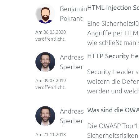
HTML-Injection S
Benjamin
Pokrant
Eine Sicherheits
Am 06.05.2020
Angriffe per HTML
veröffentlicht.
wie schließt man 
HTTP Security He
Andreas
Sperber
Secu­rity Hea­der 
Am 09.07.2019
wei­tern die De­fen
veröffentlicht.
wer­den und welch
Was sind die OWA
Andreas
Sperber
Die OWASP Top 10 
Am 21.11.2018
Sicher­heits­risi­k