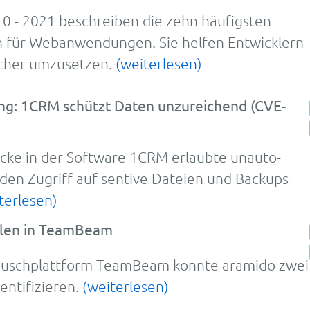
- 2021 be­schrei­ben die zehn häu­figs­ten
ken für Web­an­wen­dun­gen. Sie helfen Ent­wicklern
cher um­zu­setzen.
(weiterlesen)
ng: 1CRM schützt Daten unzureichend (CVE-
­lücke in der Soft­ware 1CRM er­­laubte un­auto­
 den Zu­griff auf sen­tive Da­teien und Back­ups
terlesen)
llen in TeamBeam
auschplattform TeamBeam konnte aramido zwei
entifizieren.
(weiterlesen)