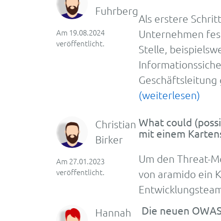
Fuhrberg
Als erstere Schrit
Am 19.08.2024
Unternehmen fest
veröffentlicht.
Stelle, beispiels
Informationssiche
Geschäftsleitung
(weiterlesen)
What could (possi
Christian
mit einem Kartens
Birker
Um den Threat-Mod
Am 27.01.2023
veröffentlicht.
von aramido ein Ka
Entwicklungsteam
Die neuen OWASP
Hannah