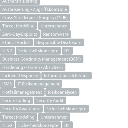
Authentifizierung
Autorisierung • Zugriffskontrolle
Cross Site Request Forgery (CSRF)
Threat Modeling
Unternehmen
Zero-Day-Exploits
Ransomware
Ethical Hacker
Responsible Disclosure
NIS-2
Sicherheitskonzepte
BSI
Business Continuity Management (BCM)
Hardening • Härten • Absichern
Incident Response
Informationssicherheit
ISMS
IT-Risikomanagement
Notfallmanagement
Risikoanalysen
Secure Coding
Security Audit
Security Awareness
Sicherheitskonzepte
Threat Modeling
Unternehmen
NIS-2
Sicherheitskonzepte
BSI