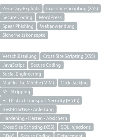
Zero-Day-Exploits
Cross Site Scripting (XSS)
Secure Coding
WordPress
Spear Phishing
Webanwendung
Sicherheitskonzepte
Verschlüsselung
Cross Site Scripting (XSS)
JavaScript
Secure Coding
Social Engineering
Man-In-The-Middle (MIM)
Click-Jacking
SSL-Stripping
HTTP Strict Transport Security (HSTS)
Best-Practise • Anleitung
Hardening • Härten • Absichern
Cross Site Scripting (XSS)
SQL Injections
DDoS
Secure Coding
Defacement