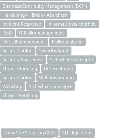
Business Continuity Management (BCM)
Hardening • Härten • Absichern
Incident Response
Informationssicherheit
ISMS
IT-Risikomanagement
Notfallmanagement
Risikoanalysen
Secure Coding
Security Audit
Security Awareness
Sicherheitskonzepte
Threat Modeling
Unternehmen
Secure Coding
Webanwendung
Webshop
Sicherheitskonzepte
Threat Modeling
Cross Site Scripting (XSS)
SQL Injections