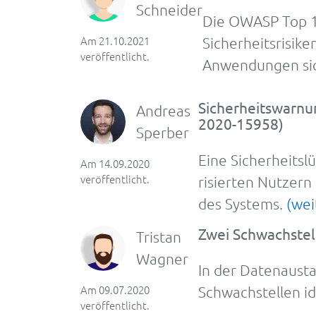
Schneider
Die OWASP Top 10 
Am 21.10.2021
Sicher­heits­risi­
veröffentlicht.
An­wen­dun­gen si
Sicherheitswarnu
Andreas
2020-15958)
Sperber
Eine Sicher­­heits­
Am 14.09.2020
veröffentlicht.
risier­ten Nutzern
des Systems.
(wei
Zwei Schwachste
Tristan
Wagner
In der Datenaust
Am 09.07.2020
Schwachstellen id
veröffentlicht.