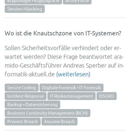
Kryptologie • Kryptografie
Brute Force
Session Hijacking
Wo ist die Knautschzone von IT-Systemen?
Sol­len Siche­rheits­vor­fälle ver­hin­dert oder er­
war­tet wer­den? Die­se Fra­ge be­ant­wortet ara­
mido-Ge­schäfts­führer An­dre­as Sperber auf in­
for­ma­tik-aktuell.de
(weiterlesen)
Secure Coding
Digitale Forensik • IT Forensik
Incident Response
IT-Risikomanagement
DSGVO
Backup • Datensicherung
Business Continuity Management (BCM)
Prevent Breach
Assume Breach