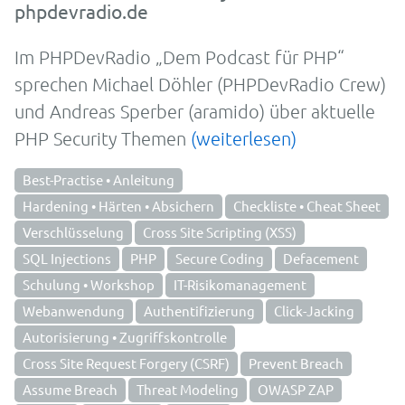
phpdevradio.de
Im PHPDevRadio „Dem Podcast für PHP“
sprechen Michael Döhler (PHPDevRadio Crew)
und Andreas Sperber (aramido) über aktuelle
PHP Security Themen
(weiterlesen)
Best-Practise • Anleitung
Hardening • Härten • Absichern
Checkliste • Cheat Sheet
Verschlüsselung
Cross Site Scripting (XSS)
SQL Injections
PHP
Secure Coding
Defacement
Schulung • Workshop
IT-Risikomanagement
Webanwendung
Authentifizierung
Click-Jacking
Autorisierung • Zugriffskontrolle
Cross Site Request Forgery (CSRF)
Prevent Breach
Assume Breach
Threat Modeling
OWASP ZAP