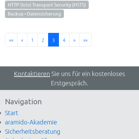
HTTP Strict Transport Security (HSTS)
Backup • Datensicherung
««
«
1
2
3
4
»
»»
Kontaktieren
Sie uns für ein kostenloses
Erstgespräch.
Navigation
Start
aramido-Akademie
Sicherheitsberatung