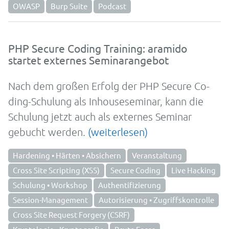
OWASP
Burp Suite
Podcast
PHP Secure Coding Training: aramido
startet externes Seminarangebot
Nach dem großen Erfolg der PHP Se­cure Co­
ding-Schu­lung als Inhouseseminar, kann die
Schulung jetzt auch als externes Seminar
gebucht werden.
(weiterlesen)
Hardening • Härten • Absichern
Veranstaltung
Cross Site Scripting (XSS)
Secure Coding
Live Hacking
Schulung • Workshop
Authentifizierung
Session-Management
Autorisierung • Zugriffskontrolle
Cross Site Request Forgery (CSRF)