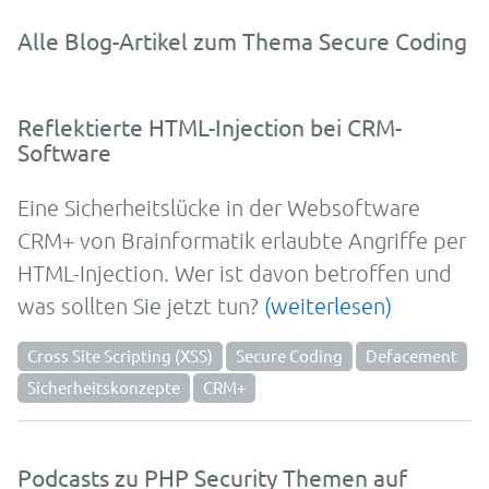
Alle Blog-Artikel zum Thema Secure Coding
Reflektierte HTML-Injection bei CRM-
Software
Eine Sicher­heits­lücke in der Web­soft­ware
CRM+ von Brainformatik er­laubte An­griffe per
HTML-
In­jec­tion. Wer ist da­von be­troffen und
was soll­ten Sie jetzt tun?
(weiterlesen)
Cross Site Scripting (XSS)
Secure Coding
Defacement
Sicherheitskonzepte
CRM+
Podcasts zu PHP Security Themen auf