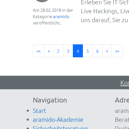
Er­le­ben Sie IT-S
Am 28.02.2018 in der
Live Hackings, Liv
Kategorie
aramido
uns darauf, Sie z
veröffentlicht.
««
«
2
3
4
5
6
»
»»
Ko
Navigation
Adr
Start
aram
aramido-Akademie
Berat
Sicherheitsberatung
Durla