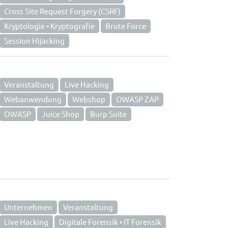
Cross Site Request Forgery (CSRF)
Kryptologie • Kryptografie
Brute Force
Session Hijacking
Veranstaltung
Live Hacking
Webanwendung
Webshop
OWASP ZAP
OWASP
Juice Shop
Burp Suite
Unternehmen
Veranstaltung
Live Hacking
Digitale Forensik • IT Forensik