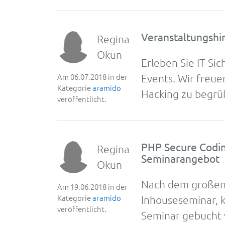
Veranstaltungshi
Regina
Okun
Er­le­ben Sie IT-S
Am 06.07.2018 in der
Events. Wir freu­e
Kategorie
aramido
Hacking zu be­gr
veröffentlicht.
PHP Secure Coding
Regina
Seminarangebot
Okun
Nach dem großen E
Am 19.06.2018 in der
Kategorie
aramido
Inhouseseminar, k
veröffentlicht.
Seminar gebucht