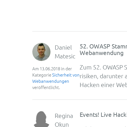
52. OWASP Stammt
Daniel
Webanwendung
Matesic
Zum 52. OWASP St
Am 13.06.2018 in der
Kategorie
Sicherheit von
risiken, darunter
Webanwendungen
Hacken einer Web
veröffentlicht.
Events! Live Hacki
Regina
Okun