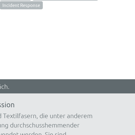
Incident Response
äch.
ssion
 Textilfasern, die unter anderem
lung durchschusshemmender
endet werden. Sie sind