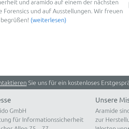
icher­heit und ara­mido auf ei­nem der näch­sten
e Forensics und auf Aus­stellungen. Wir freu­en
u be­grüßen!
(weiterlesen)
ntaktieren
Sie uns für ein kostenloses Erstgespr
esse
Unsere Mi
ido GmbH
Aramide sind
ung für Informationssicherheit
zur Herstel
cher Allee 75 – 77
Westen verw