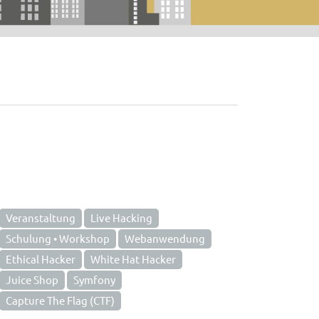
Veranstaltung
Live Hacking
Schulung • Workshop
Webanwendung
Ethical Hacker
White Hat Hacker
Juice Shop
Symfony
Capture The Flag (CTF)