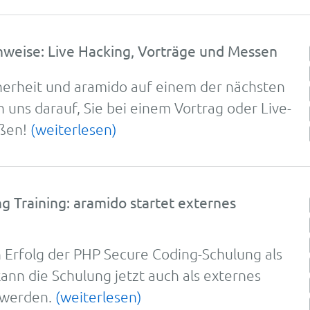
nweise: Live Hacking, Vorträge und Messen
icher­heit und ara­mido auf ei­nem der näch­sten
n uns darauf, Sie bei einem Vortrag oder Live-
üßen!
(weiterlesen)
 Training: aramido startet externes
rfolg der PHP Se­cure Co­ding-Schu­lung als
ann die Schulung jetzt auch als externes
 werden.
(weiterlesen)