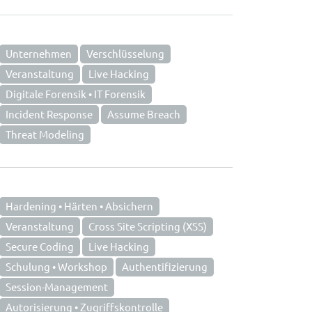
Unternehmen
Verschlüsselung
Veranstaltung
Live Hacking
Digitale Forensik • IT Forensik
Incident Response
Assume Breach
Threat Modeling
Hardening • Härten • Absichern
Veranstaltung
Cross Site Scripting (XSS)
Secure Coding
Live Hacking
Schulung • Workshop
Authentifizierung
Session-Management
Autorisierung • Zugriffskontrolle